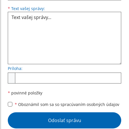
Text vašej správy...
*
Text vašej správy:
Príloha:
Príloha
*
povinné položky
*
Oboznámil som sa so
spracúvaním osobných údajov
Google reCaptcha Response
Odoslať správu