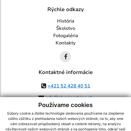
Rýchle odkazy
História
Školstvo
Fotogaléria
Kontakty
Kontaktné informácie
+421 52 428 40 51
info@obecjarabina.sk
Používame cookies
Súbory cookie a ďalšie technológie sledovania používame na zlepšenie
vášho zážitku z prehliadania našich webových stránok, na to, aby sme
využite možnosť získavania aktuálnych informácií s využitím RSS
,
vám zobrazovali prispôsobený obsah a cielené reklamy, na analýzu
návštevnosti našich webových stránok a na pochopenie toho, odkiaľ naši
CMS systém (redakčný) systém ECHELON 2,
Mapa stránok
,
web portál
,