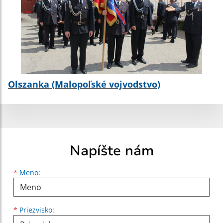
Olszanka (Malopoľské vojvodstvo)
Napíšte nám
Meno
Priezvisko
E-mailová adresa
*
Meno:
*
Priezvisko: