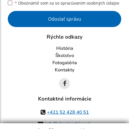
*
Oboznámil som sa so
spracúvaním osobných údajov
Google reCaptcha Response
Odoslať správu
Rýchle odkazy
História
Školstvo
Fotogaléria
Kontakty
Kontaktné informácie
+421 52 428 40 51
info@obecjarabina.sk