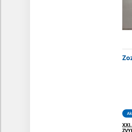
Zo
Ak
XXI
ZVY