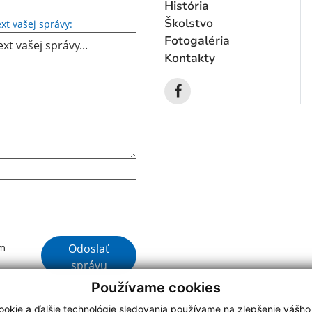
História
Text vašej správy...
Školstvo
xt vašej správy:
Fotogaléria
Kontakty
Google reCaptcha Response
Odoslať
ím
správu
Používame cookies
okie a ďalšie technológie sledovania používame na zlepšenie vášho