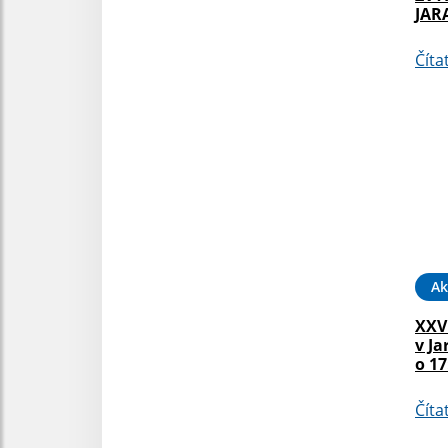
JAR
Číta
Ak
XXV
v Ja
o 17
Číta