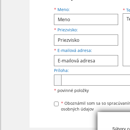
Meno
Priezvisko
E-mailová adresa
*
Meno:
*
Te
*
Priezvisko:
*
E-mailová adresa:
Príloha:
Príloha
*
povinné položky
*
Oboznámil som sa so
spracúvan
osobných údajov
Súbory co