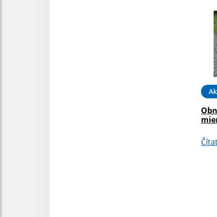
Ak
Obn
mie
Číta