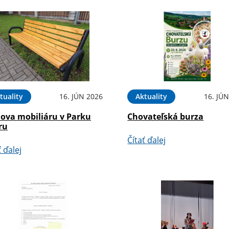
tuality
16. JÚN 2026
Aktuality
16. JÚ
ova mobiliáru v Parku
Chovateľská burza
ru
Čítať ďalej
ť ďalej