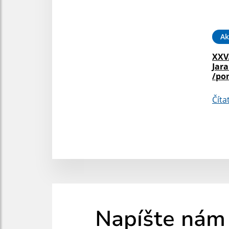
Ak
XXV
Jara
/po
Číta
Napíšte nám