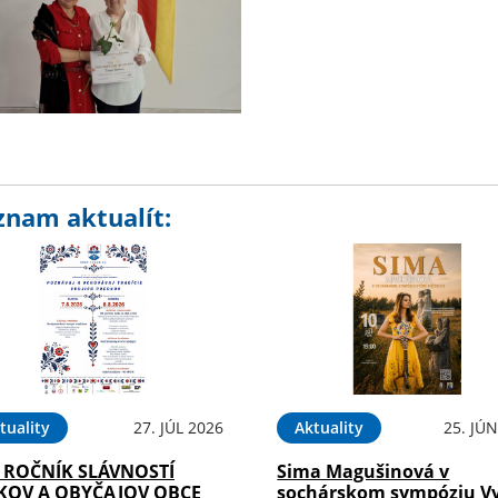
znam aktualít:
tuality
27. JÚL 2026
Aktuality
25. JÚ
. ROČNÍK SLÁVNOSTÍ
Sima Magušinová v
KOV A OBYČAJOV OBCE
sochárskom sympóziu V