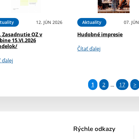
tuality
12. JÚN 2026
Aktuality
07. JÚ
. Zasadnutie OZ v
Hudobné impresie
bine 15.VI.2026
ndelok/
Čítať ďalej
ť ďalej
1
2
17
>
...
Rýchle odkazy