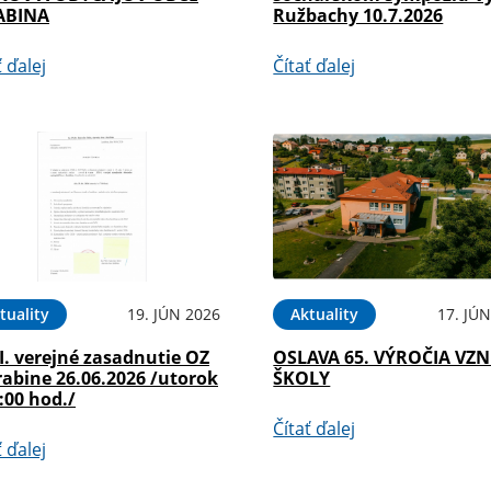
ABINA
Ružbachy 10.7.2026
ť ďalej
Čítať ďalej
tuality
19. JÚN 2026
Aktuality
17. JÚ
I. verejné zasadnutie OZ
OSLAVA 65. VÝROČIA VZ
rabine 26.06.2026 /utorok
ŠKOLY
:00 hod./
Čítať ďalej
ť ďalej