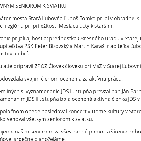
ÍVNYM SENIOROM K SVIATKU
átor mesta Stará Ľubovňa Ľuboš Tomko prijal v obradnej si
cí regiónu pri príležitosti Mesiaca úcty k starším.
anie prijali aj hostia: prednostka Okresného úradu v Starej
upiteľstva PSK Peter Bizovský a Martin Karaš, riaditeľka Ľub
ostovia obcí.
jatie pripravil ZPOZ Človek človeku pri MsZ v Starej Ľubovni
odovzdala svojim členom ocenenia za aktívnu prácu.
m iných si vyznamenanie JDS II. stupňa prevzal pán Ján Barn
amenaním JDS III. stupňa bola ocenená aktívna členka JDS v 
poločnom obede nasledoval koncert v Dome kultúry v Stare
o venoval všetkým seniorom k sviatku.
jeme našim seniorom za všestrannú pomoc a šírenie dobré
ňovej srdečne blahoželáme.