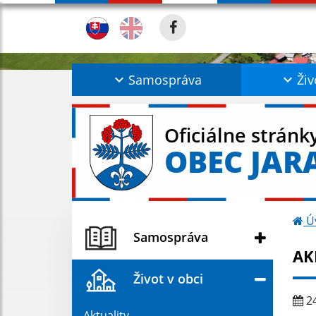
Samospráva
Živ
Oficiálne stránk
OBEC JAR
Ú
Samospráva
AK
Život v obci
24
Aktuality