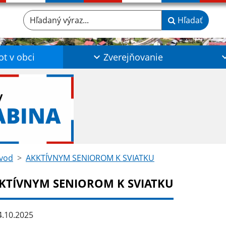
Hľadaný výraz...
Hľadať
ot v obci
Zverejňovanie
y
ABINA
vod
AKKTÍVNYM SENIOROM K SVIATKU
KTÍVNYM SENIOROM K SVIATKU
.10.2025