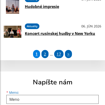
Hudobné impresie
06. JÚN 2026
Aktuality
Koncert rusínskej hudby v New Yorku
1
2
17
>
...
Napíšte nám
Meno
Priezvisko
E-mailová adresa
*
Meno: