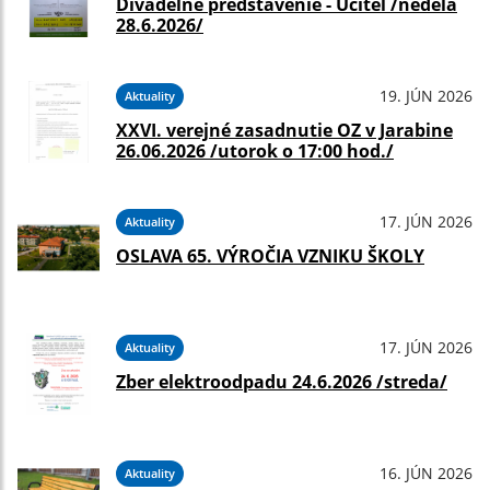
Divadelné predstavenie - Učiteľ /nedeľa
28.6.2026/
19. JÚN 2026
Aktuality
XXVI. verejné zasadnutie OZ v Jarabine
26.06.2026 /utorok o 17:00 hod./
17. JÚN 2026
Aktuality
OSLAVA 65. VÝROČIA VZNIKU ŠKOLY
17. JÚN 2026
Aktuality
Zber elektroodpadu 24.6.2026 /streda/
16. JÚN 2026
Aktuality