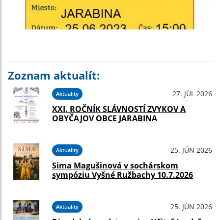
Zoznam aktualít:
27. JÚL 2026
Aktuality
XXI. ROČNÍK SLÁVNOSTÍ ZVYKOV A
OBYČAJOV OBCE JARABINA
25. JÚN 2026
Aktuality
Sima Magušinová v sochárskom
sympóziu Vyšné Ružbachy 10.7.2026
25. JÚN 2026
Aktuality