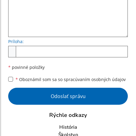
Príloha:
Príloha
*
povinné položky
*
Oboznámil som sa so
spracúvaním osobných údajov
Google reCaptcha Response
Odoslať správu
Rýchle odkazy
História
Školstvo