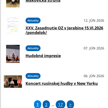
Makovická struna
12. JÚN 2026
Aktuality
XXV. Zasadnutie OZ v Jarabine 15.VI.2026
/pondelok/
07. JÚN 2026
Aktuality
Hudobné impresie
06. JÚN 2026
Aktuality
Koncert rusínskej hudby v New Yorku
1
2
17
>
...