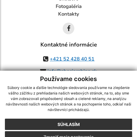
Fotogaléria
Kontakty
Kontaktné informácie
+421 52 428 40 51
info@obecjarabina.sk
Používame cookies
Súbory cookie a ďalšie technológie sledovania používame na zlepšenie
vášho zážitku z prehliadania našich webových stránok, na to, aby sme
využite možnosť získavania aktuálnych informácií s využitím RSS
,
vám zobrazovali prispôsobený obsah a cielené reklamy, na analýzu
návštevnosti našich webových stránok a na pochopenie toho, odkiaľ naši
CMS systém (redakčný) systém ECHELON 2,
Mapa stránok
,
web portál
,
návštevníci prichádzajú.
webhosting
,
webex.digital, s.r.o.
,
domény
,
registrácia domény
,
spoločnosť webex.digital, s.r.o.
,
technický prevádzkovateľ
SÚHLASÍM
Posledná aktualizácia:
06.08.2026
Zmeniť moje nastavenia