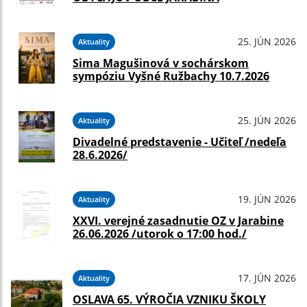
25. JÚN 2026
Aktuality
Sima Magušinová v sochárskom
sympóziu Vyšné Ružbachy 10.7.2026
25. JÚN 2026
Aktuality
Divadelné predstavenie - Učiteľ /nedeľa
28.6.2026/
19. JÚN 2026
Aktuality
XXVI. verejné zasadnutie OZ v Jarabine
26.06.2026 /utorok o 17:00 hod./
17. JÚN 2026
Aktuality
OSLAVA 65. VÝROČIA VZNIKU ŠKOLY