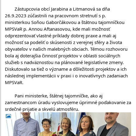
	Zástupcovia obcí Jarabina a Litmanová sa dňa 
26.9.2023 zúčastnili na pracovnom stretnutí s p. 
ministerkou Soňou Gaborčákovou a štátnou tajomníčkou 
MPSVaR p. Annou Aftanasovou, kde mali možnosť 
odprezentovať vlastné príklady dobrej praxe a mali aj 
možnosť sa podeliť o skúsenosti z verejnej sféry a života 
obyvateľov v našich malebných obciach. Témou rozhovoru 
bola aj doterajšia činnosť projektov v oblasti sociálnych 
služieb s 
nadväznosťou na plánované legislatívne zmeny. 
Diskutovalo sa tiež o význame a dôležitosti projektov a ich 
následnej implementácii v praxi i o inovatívnych zadaniach 
MPSVaR.
	Pani ministerke, štátnej tajomníčke, ako aj 
zamestnancom úradu vyslovujeme úprimné poďakovanie za 
srdečné prijatie a skvelú atmosféru.