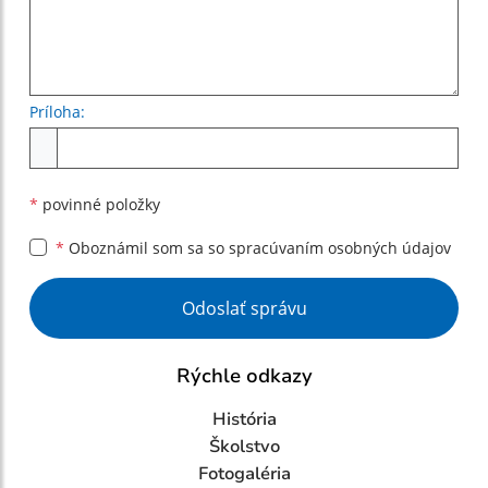
Príloha:
Príloha
*
povinné položky
*
Oboznámil som sa so
spracúvaním osobných údajov
Google reCaptcha Response
Odoslať správu
Rýchle odkazy
História
Školstvo
Fotogaléria