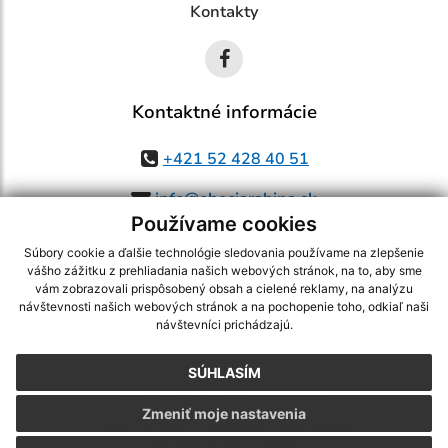
Kontakty
Kontaktné informácie
+421 52 428 40 51
info@obecjarabina.sk
Používame cookies
Súbory cookie a ďalšie technológie sledovania používame na zlepšenie
vášho zážitku z prehliadania našich webových stránok, na to, aby sme
využite možnosť získavania aktuálnych informácií s využitím RSS
,
vám zobrazovali prispôsobený obsah a cielené reklamy, na analýzu
návštevnosti našich webových stránok a na pochopenie toho, odkiaľ naši
CMS systém (redakčný) systém ECHELON 2,
Mapa stránok
,
web portál
,
návštevníci prichádzajú.
webhosting
,
webex.digital, s.r.o.
,
domény
,
registrácia domény
,
spoločnosť webex.digital, s.r.o.
,
technický prevádzkovateľ
SÚHLASÍM
Posledná aktualizácia:
06.08.2026
Zmeniť moje nastavenia
Vytlačiť stránku
|
Vyhlásenie o prístupnosti
Autorské práva
|
Cookies