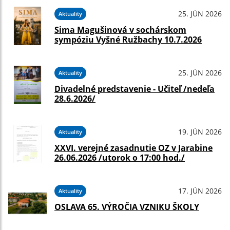
25. JÚN 2026
Aktuality
Sima Magušinová v sochárskom
sympóziu Vyšné Ružbachy 10.7.2026
25. JÚN 2026
Aktuality
Divadelné predstavenie - Učiteľ /nedeľa
28.6.2026/
19. JÚN 2026
Aktuality
XXVI. verejné zasadnutie OZ v Jarabine
26.06.2026 /utorok o 17:00 hod./
17. JÚN 2026
Aktuality
OSLAVA 65. VÝROČIA VZNIKU ŠKOLY