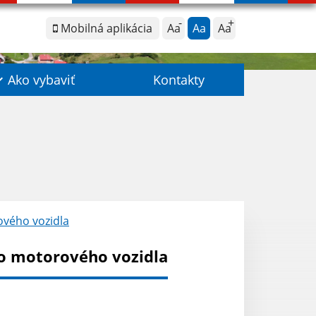
Mobilná aplikácia
Aa
Aa
Aa
Ako vybaviť
Kontakty
vého vozidla
o motorového vozidla