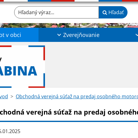
Hľadaný výraz...
Hľadať
ot v obci
Zverejňovanie
y
ABINA
vod
Obchodná verejná súťaž na predaj osobného motoro
chodná verejná súťaž na predaj osobnéh
.01.2025