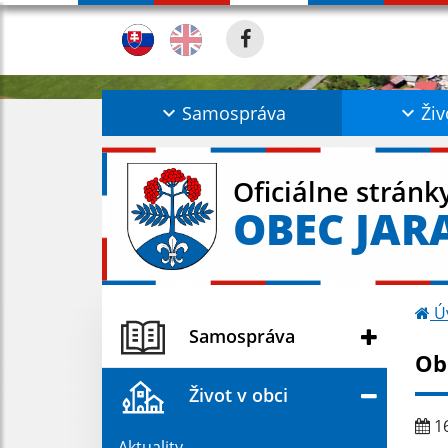
Samospráva
Živ
Oficiálne stránk
OBEC JAR
Ú
Samospráva
Ob
Život v obci
16
Aktuality