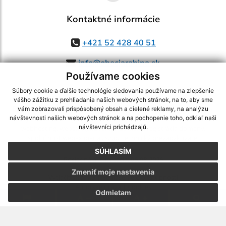
Kontaktné informácie
+421 52 428 40 51
info@obecjarabina.sk
Používame cookies
Súbory cookie a ďalšie technológie sledovania používame na zlepšenie
vášho zážitku z prehliadania našich webových stránok, na to, aby sme
využite možnosť získavania aktuálnych informácií s využitím RSS
,
vám zobrazovali prispôsobený obsah a cielené reklamy, na analýzu
CMS systém (redakčný) systém ECHELON 2,
Mapa stránok
,
web portál
,
návštevnosti našich webových stránok a na pochopenie toho, odkiaľ naši
návštevníci prichádzajú.
webhosting
,
webex.digital, s.r.o.
,
domény
,
registrácia domény
,
spoločnosť webex.digital, s.r.o.
,
technický prevádzkovateľ
SÚHLASÍM
Posledná aktualizácia:
06.08.2026
Zmeniť moje nastavenia
Vytlačiť stránku
|
Vyhlásenie o prístupnosti
Autorské práva
|
Cookies
Odmietam
.
.
.
.
.
.
webdesign
|