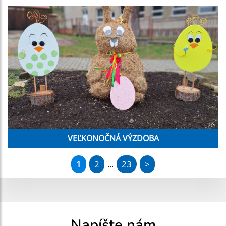
VEĽKONOČNÁ VÝZDOBA
1
2
23
>
...
Napíšte nám