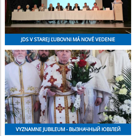
JDS V STAREJ ĽUBOVNI MÁ NOVÉ VEDENIE
VYZNAMNE JUBILEUM - ВЬІЗНАЧНЬІЙ ЮВІЛЕЙ