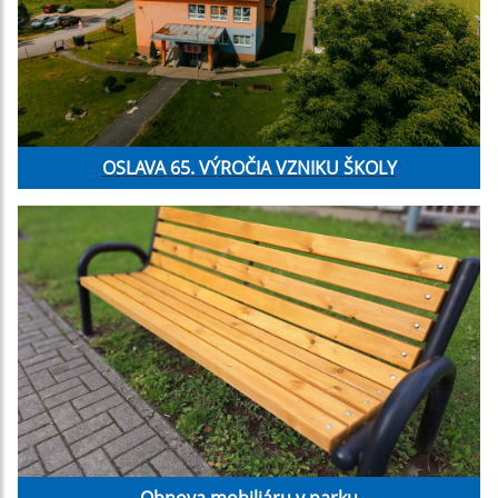
OSLAVA 65. VÝROČIA VZNIKU ŠKOLY
Obnova mobiliáru v parku