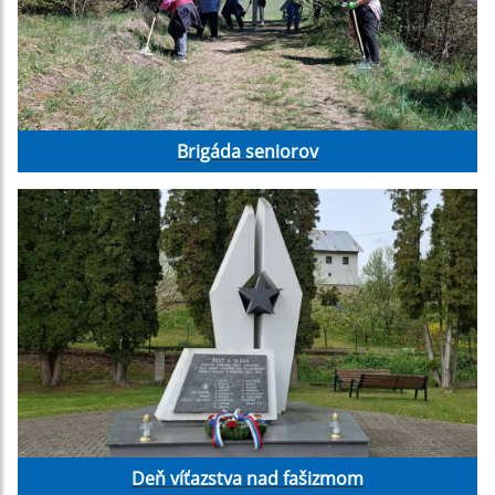
Brigáda seniorov
Deň víťazstva nad fašizmom