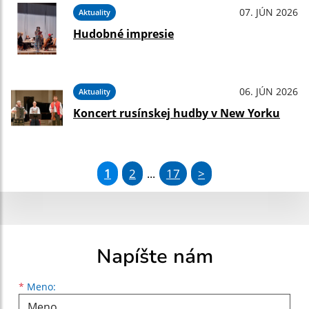
07. JÚN 2026
Aktuality
Hudobné impresie
06. JÚN 2026
Aktuality
Koncert rusínskej hudby v New Yorku
1
2
17
>
...
Napíšte nám
Meno
Priezvisko
E-mailová adresa
*
Meno: