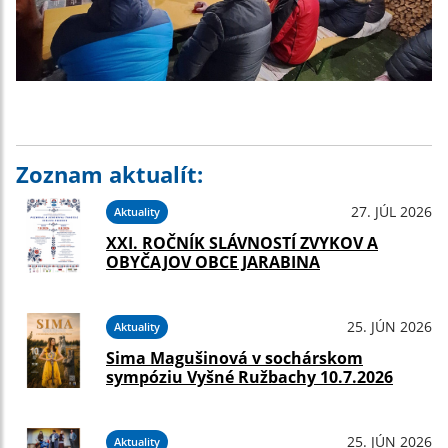
Zoznam aktualít:
27. JÚL 2026
Aktuality
XXI. ROČNÍK SLÁVNOSTÍ ZVYKOV A
OBYČAJOV OBCE JARABINA
25. JÚN 2026
Aktuality
Sima Magušinová v sochárskom
sympóziu Vyšné Ružbachy 10.7.2026
25. JÚN 2026
Aktuality