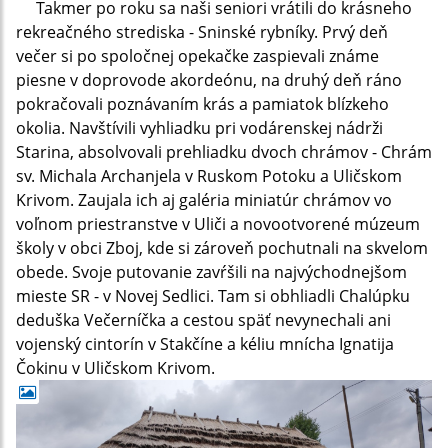
Takmer po roku sa naši seniori vrátili do krásneho
rekreačného strediska - Sninské rybníky. Prvý deň
večer si po spoločnej opekačke zaspievali známe
piesne v doprovode akordeónu, na druhý deň ráno
pokračovali poznávaním krás a pamiatok blízkeho
okolia. Navštívili vyhliadku pri vodárenskej nádrži
Starina, absolvovali prehliadku dvoch chrámov - Chrám
sv. Michala Archanjela v Ruskom Potoku a Uličskom
Krivom. Zaujala ich aj galéria
miniatúr chrámov vo
voľnom priestranstve v Uliči a novootvorené múzeum
školy v obci Zboj, kde si zároveň pochutnali na skvelom
obede. Svoje putovanie zavŕšili na najvýchodnejšom
mieste SR - v Novej Sedlici. Tam si obhliadli Chalúpku
deduška Večerníčka a cestou späť nevynechali ani
vojenský cintorín v Stakčíne a kéliu mnícha Ignatija
Čokinu v Uličskom Krivom.