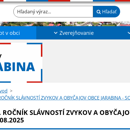
Hľadaný výraz...
Hľadať
ot v obci
Zverejňovanie
y
ABINA
vod
 ROČNÍK SLÁVNOSTÍ ZVYKOV A OBYČAJOV OBCE JARABINA - S
. ROČNÍK SLÁVNOSTÍ ZVYKOV A OBYČAJO
.08.2025