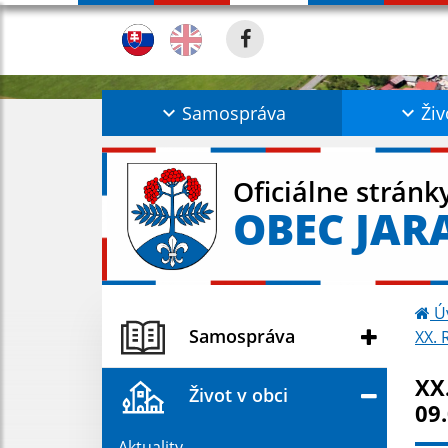
Samospráva
Živ
Oficiálne stránk
OBEC JAR
Ú
Samospráva
XX.
XX
Život v obci
09
Aktuality