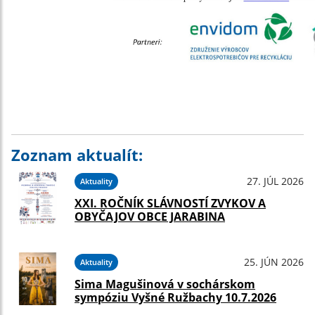
Zoznam aktualít:
27. JÚL 2026
Aktuality
XXI. ROČNÍK SLÁVNOSTÍ ZVYKOV A
OBYČAJOV OBCE JARABINA
25. JÚN 2026
Aktuality
Sima Magušinová v sochárskom
sympóziu Vyšné Ružbachy 10.7.2026