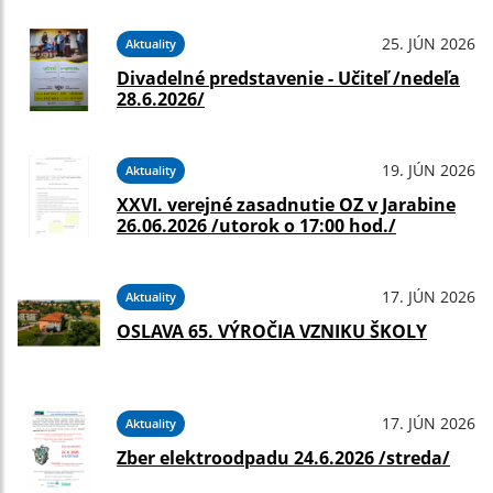
25. JÚN 2026
Aktuality
Divadelné predstavenie - Učiteľ /nedeľa
28.6.2026/
19. JÚN 2026
Aktuality
XXVI. verejné zasadnutie OZ v Jarabine
26.06.2026 /utorok o 17:00 hod./
17. JÚN 2026
Aktuality
OSLAVA 65. VÝROČIA VZNIKU ŠKOLY
17. JÚN 2026
Aktuality
Zber elektroodpadu 24.6.2026 /streda/