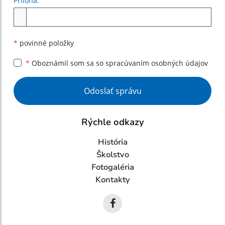
Príloha:
Príloha
*
povinné položky
*
Oboznámil som sa so
spracúvaním osobných údajov
Google reCaptcha Response
Odoslať správu
Rýchle odkazy
História
Školstvo
Fotogaléria
Kontakty