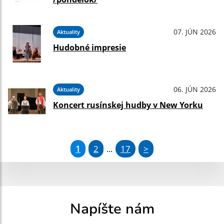
07. JÚN 2026
Aktuality
Hudobné impresie
06. JÚN 2026
Aktuality
Koncert rusínskej hudby v New Yorku
1
2
17
>
...
Napíšte nám