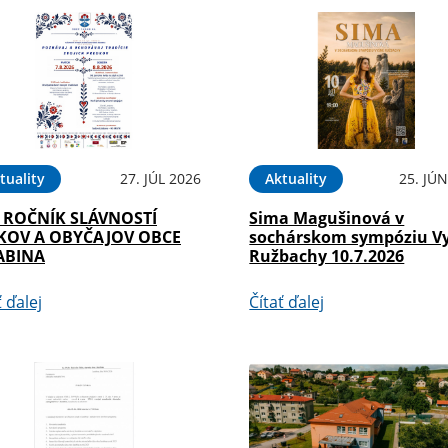
tuality
27. JÚL 2026
Aktuality
25. JÚ
. ROČNÍK SLÁVNOSTÍ
Sima Magušinová v
KOV A OBYČAJOV OBCE
sochárskom sympóziu V
ABINA
Ružbachy 10.7.2026
ť ďalej
Čítať ďalej