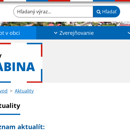
Hľadaný výraz...
Hľadať
ot v obci
Zverejňovanie
y
ABINA
vod
Aktuality
tuality
znam aktualít: