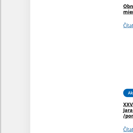
Obn
mie
Číta
Ak
XXV
Jara
/po
Číta