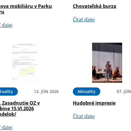
ova mobiliáru v Parku
Chovateľská burza
ru
Čítať ďalej
ť ďalej
tuality
12. JÚN 2026
Aktuality
07. JÚ
. Zasadnutie OZ v
Hudobné impresie
bine 15.VI.2026
ndelok/
Čítať ďalej
ť ďalej