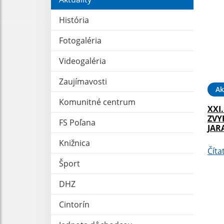
História
Fotogaléria
Videogaléria
Zaujímavosti
Ak
Komunitné centrum
XXI
ZVY
FS Poľana
JAR
Knižnica
Číta
Šport
DHZ
Cintorín