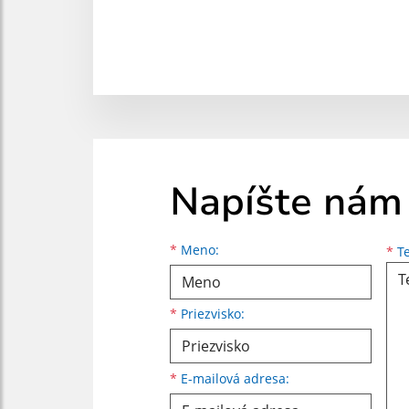
Napíšte nám
Meno
Priezvisko
E-mailová adresa
*
Meno:
*
Te
*
Priezvisko:
*
E-mailová adresa: