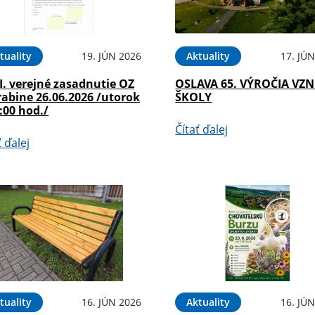
tuality
19. JÚN 2026
Aktuality
17. JÚ
I. verejné zasadnutie OZ
OSLAVA 65. VÝROČIA VZ
rabine 26.06.2026 /utorok
ŠKOLY
:00 hod./
Čítať ďalej
ť ďalej
tuality
16. JÚN 2026
Aktuality
16. JÚ