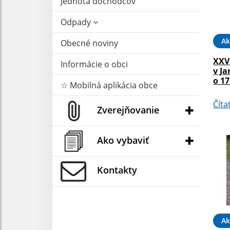
Jednota dôchodcov
Odpady
Ak
Obecné noviny
XXV
Informácie o obci
v Ja
o 17
☆ Mobilná aplikácia obce
Číta
Zverejňovanie
Ako vybaviť
Kontakty
Ak