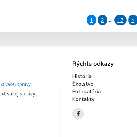
1
2
17
>
...
Rýchle odkazy
História
Text vašej správy...
Školstvo
xt vašej správy:
Fotogaléria
Kontakty