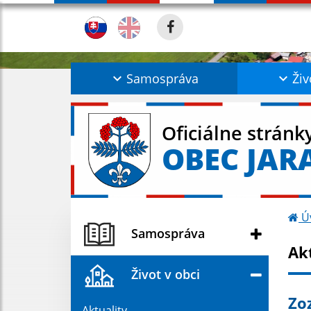
Samospráva
Živ
Oficiálne stránk
OBEC JAR
Ú
Samospráva
Ak
Život v obci
Zo
Aktuality